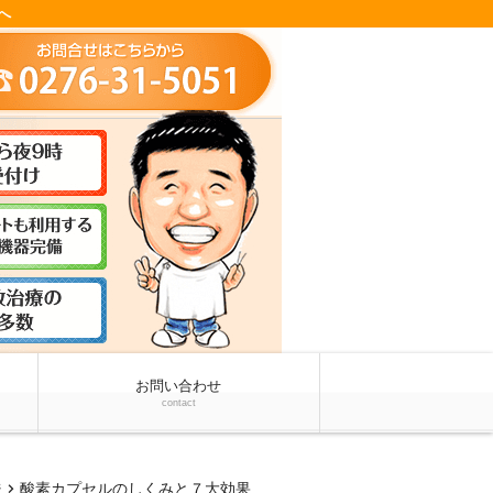
へ
お問い合わせ
contact
chevron_right
ジ
酸素カプセルのしくみと７大効果