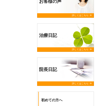
お客様の声
query_builder
2026年2月04日
arrow_forward
詳しくはこちら
2026年（令和5年）4月から診療時
間、休診日を変更致します。
木曜日の午後
の診療・
土曜日
の診
療を再開します。
治療日記
※月曜日から金曜日の8時から9時
まで（8時から2名・8時30分から2
名）
arrow_forward
詳しくはこちら
15時から16時まで（15時から2名・
15時30分から2名）予約を承ってお
ります。
院長日記
予約無しでも診療は受けられます
が、上記の時間は予約の方を優先
で診療致します。
arrow_forward
詳しくはこちら
※土曜日は9時から12時まで診療を
致します。（予約も承っておりま
す）
初めての方へ
予約の方法・詳しくお知りになり