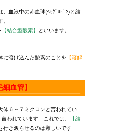
液中の赤血球(ﾍﾓｸﾞﾛﾋﾞﾝ)と結
す。
を
【結合型酸素】
といいます。
体に溶け込んだ
酸素のことを
【溶解
毛細血管】
大体６～７ミクロンと言われてい
ンと言われています。
これでは、
【結
を行き渡らせるのは難しいです