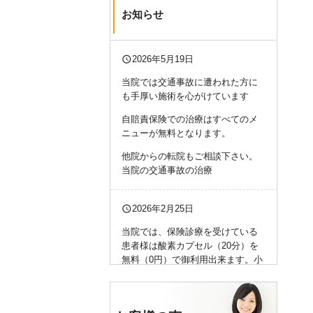
お知らせ
query_builder
2026年5月19日
当院では交通事故に遭われた方に
も手厚い施術を心がけています
自賠責保険での治療はすべてのメ
ニューが無料となります。
他院からの転院もご相談下さい。
当院の交通事故の治療
query_builder
2026年2月25日
当院では、保険診療を受けている
患者様は酸素カプセル（20分）を
無料（0円）で御利用出来ます。小
学生から大人まで、どなたでも大
丈夫です。ご不明な点はお問い合
わせ下さい。