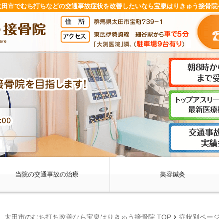
太田市でむち打ちなどの交通事故症状を改善したいなら宝泉はりきゅう接骨院
当院の交通事故の治療
美容鍼灸
chevron_right
太田市のむち打ち改善なら宝泉はりきゅう接骨院 TOP
症状別ペー