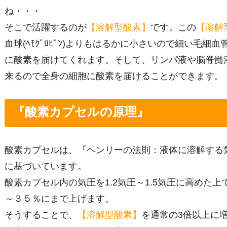
ね・・・
そこで活躍するのが
【溶解型酸素】
です。
この
【溶解
血球(ﾍﾓｸﾞﾛﾋﾞﾝ)よりもはるかに小さいので
細い毛細血
に酸素を届けてくれます。
そして、リンパ液や脳脊髄
来るので
全身の細胞に酸素を届けることができます。
『酸素カプセルの原理』
酸素カプセルは、『ヘンリーの法則：液体に溶解する
に基づいています。
酸素カプセル内の気圧を1.2気圧～1.5気圧に高めた
～３５％にまで上げます。
そうすることで、
【溶解型酸素】
を通常の3倍以上に