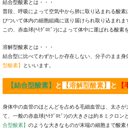
結合型酸素とは・・・
普段、呼吸によって空気中から肺に取り込まれる酸素は、血
びついて体内の細胞組織に送り届けられ取り込まれま
この、赤血球(ﾍﾓｸﾞﾛﾋﾞﾝ)によって体中に運ばれる酸素
溶解型酸素とは・・・
結合型に比べてわずかしか存在しない、分子のまま身
型酸素】
といいます。
【結合型酸素】
と
【溶解型酸素】
と
【
身体中の血管のほとんどを占める毛細血管は、太さが
て、
一般の赤血球(ﾍﾓｸﾞﾛﾋﾞﾝ)の大きさは約８ミクロ
合型酸素】
のような大きなものが末端の細胞まで酸素