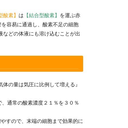
型酸素】
は
【結合型酸素】
を運ぶ赤
管を容易に通過し、酸素不足の細胞
液などの体液にも溶け込むことが出
気体の量は気圧に比例して増える』
上で、通常の酸素濃度２１％を３０％
増やすので、末端の細胞まで効果的に